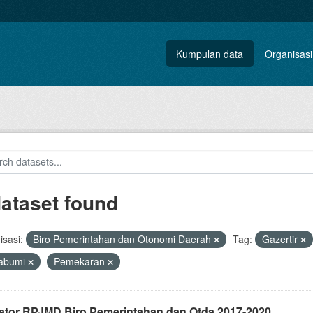
Kumpulan data
Organisasi
dataset found
sasi:
Biro Pemerintahan dan Otonomi Daerah
Tag:
Gazertir
abumi
Pemekaran
kator RPJMD Biro Pemerintahan dan Otda 2017-2020