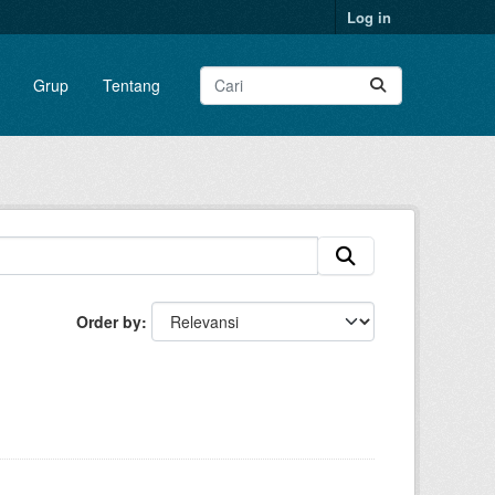
Log in
Grup
Tentang
Order by