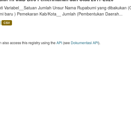
uti Variabel__Satuan Jumlah Unsur Nama Rupabumi yang dibakukan (
mi baru ) Pemekaran Kab/Kota__ Jumlah (Pembentukan Daerah...
CSV
 also access this registry using the
API
(see
Dokumentasi API
).