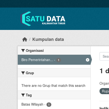
Skip to main content
Kumpulan data
Organisasi
Biro Pemerintahan...
-
1
1 
Grup
Organi
There are no Grup that match this search
Rup
Tag
Batas Wilayah
-
1
Indi