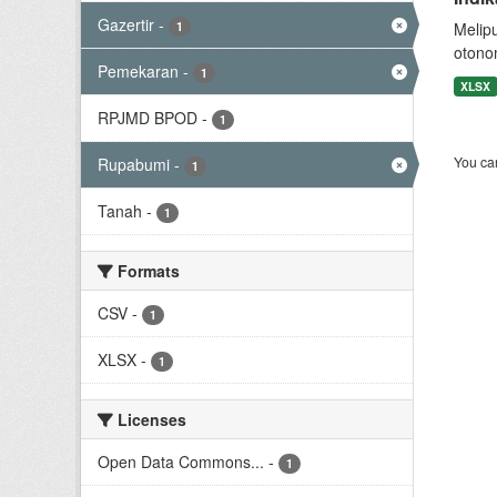
Gazertir
-
1
Melip
otono
Pemekaran
-
1
XLSX
RPJMD BPOD
-
1
You can
Rupabumi
-
1
Tanah
-
1
Formats
CSV
-
1
XLSX
-
1
Licenses
Open Data Commons...
-
1