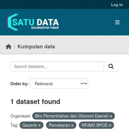
Skip to main content
Log in
Kumpulan data
Order by
1 dataset found
Organisasi:
Biro Pemerintahan dan Otonomi Daerah
Tag:
Gazertir
Pemekaran
RPJMD BPOD