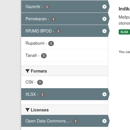
Gazertir
-
1
Indi
Melip
Pemekaran
-
1
otono
RPJMD BPOD
-
1
XLSX
Rupabumi
-
1
You can
Tanah
-
1
Formats
CSV
-
1
XLSX
-
1
Licenses
Open Data Commons...
-
1