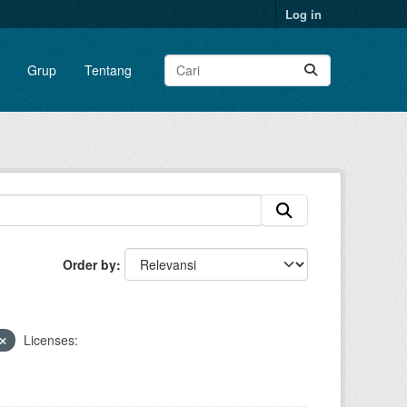
Log in
Grup
Tentang
Order by
Licenses: