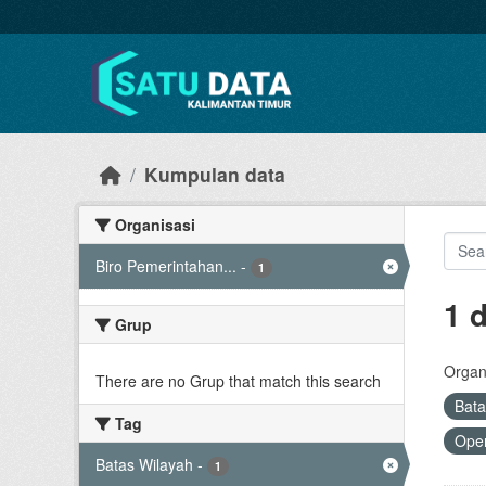
Skip to main content
Kumpulan data
Organisasi
Biro Pemerintahan...
-
1
1 
Grup
Organi
There are no Grup that match this search
Bata
Tag
Open
Batas Wilayah
-
1