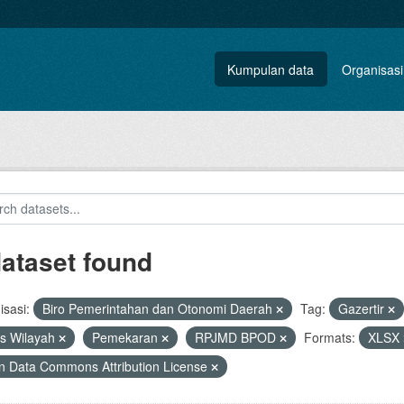
Kumpulan data
Organisasi
dataset found
sasi:
Biro Pemerintahan dan Otonomi Daerah
Tag:
Gazertir
s Wilayah
Pemekaran
RPJMD BPOD
Formats:
XLSX
 Data Commons Attribution License