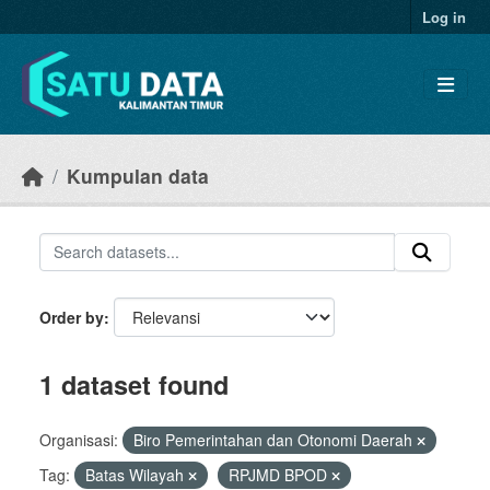
Skip to main content
Log in
Kumpulan data
Order by
1 dataset found
Organisasi:
Biro Pemerintahan dan Otonomi Daerah
Tag:
Batas Wilayah
RPJMD BPOD