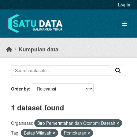
Skip to main content
Log in
Kumpulan data
Order by
1 dataset found
Organisasi:
Biro Pemerintahan dan Otonomi Daerah
Tag:
Batas Wilayah
Pemekaran