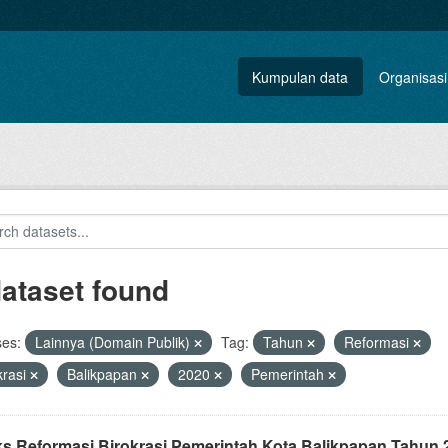
Kumpulan data
Organisasi
dataset found
ses:
Lainnya (Domain Publik)
Tag:
Tahun
Reformasi
krasi
Balikpapan
2020
Pemerintah
ks Reformasi Birokrasi Pemerintah Kota Balikpapan Tahun 