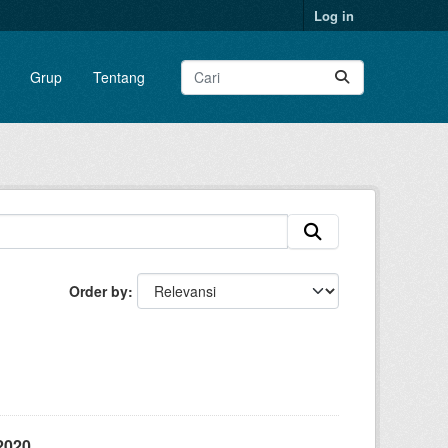
Log in
Grup
Tentang
Order by
2020