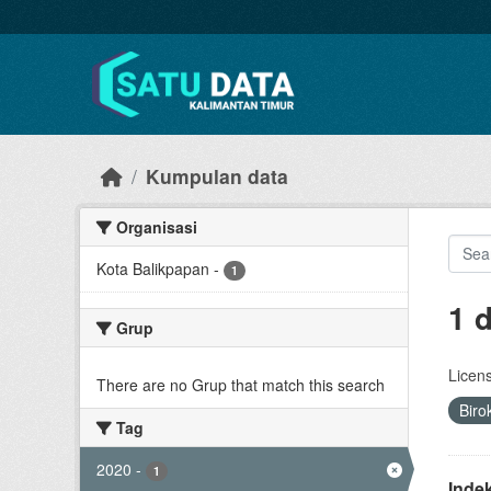
Skip to main content
Kumpulan data
Organisasi
Kota Balikpapan
-
1
1 
Grup
Licen
There are no Grup that match this search
Biro
Tag
2020
-
1
Inde