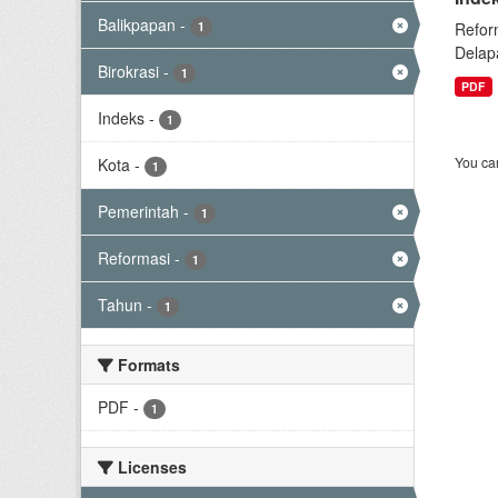
Balikpapan
-
1
Refor
Delap
Birokrasi
-
1
PDF
Indeks
-
1
You can
Kota
-
1
Pemerintah
-
1
Reformasi
-
1
Tahun
-
1
Formats
PDF
-
1
Licenses