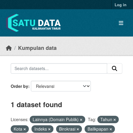
Skip to main content
Log in
Kumpulan data
Order by
1 dataset found
Licenses:
Lainnya (Domain Publik)
Tag:
Tahun
Kota
Indeks
Birokrasi
Balikpapan