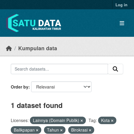
Skip to main content
Log in
Kumpulan data
Order by
1 dataset found
Licenses:
Lainnya (Domain Publik)
Tag:
Kota
Balikpapan
Tahun
Birokrasi