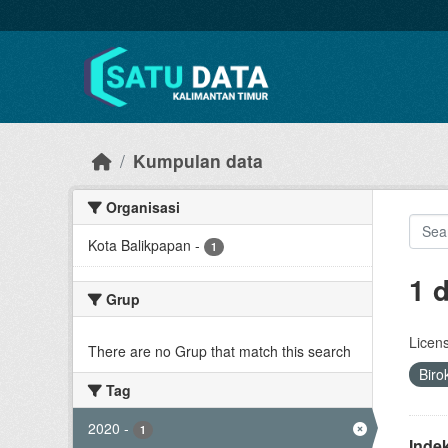
Skip to main content
Kumpulan data
Organisasi
Kota Balikpapan
-
1
1 
Grup
Licen
There are no Grup that match this search
Biro
Tag
2020
-
1
Inde