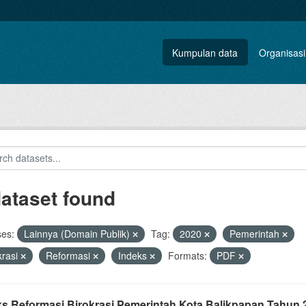
Kumpulan data
Organisasi
dataset found
ses:
Lainnya (Domain Publik)
Tag:
2020
Pemerintah
krasi
Reformasi
Indeks
Formats:
PDF
ks Reformasi Birokrasi Pemerintah Kota Balikpapan Tahun 