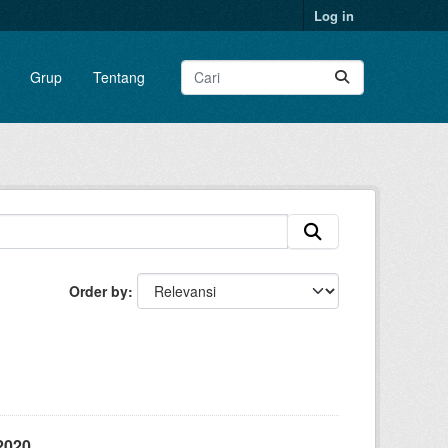
Log in
Grup
Tentang
Order by
2020