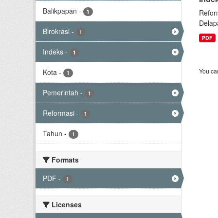
Balikpapan
-
1
Refor
Delap
Birokrasi
-
1
PDF
Indeks
-
1
You can
Kota
-
1
Pemerintah
-
1
Reformasi
-
1
Tahun
-
1
Formats
PDF
-
1
Licenses