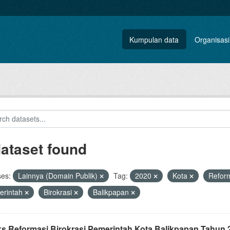
Kumpulan data
Organisasi
dataset found
ses:
Lainnya (Domain Publik)
Tag:
2020
Kota
Refor
erintah
Birokrasi
Balikpapan
ks Reformasi Birokrasi Pemerintah Kota Balikpapan Tahun 