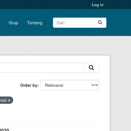
Log in
Grup
Tentang
Order by
masi
2020