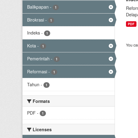
Balikpapan
-
1
Refor
Delap
Birokrasi
-
1
PDF
Indeks
-
1
You can
Kota
-
1
Pemerintah
-
1
Reformasi
-
1
Tahun
-
1
Formats
PDF
-
1
Licenses