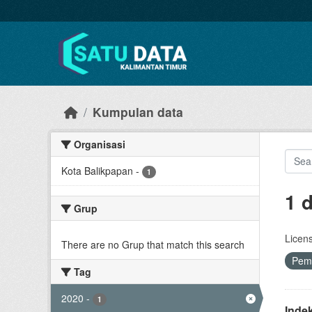
Skip to main content
Kumpulan data
Organisasi
Kota Balikpapan
-
1
1 
Grup
Licen
There are no Grup that match this search
Pem
Tag
2020
-
1
Inde