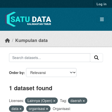
Skip to main content
Log in
Kumpulan data
Order by
1 dataset found
Licenses:
Lainnya (Open)
Tag:
daerah
data
organisasi
Organisasi: