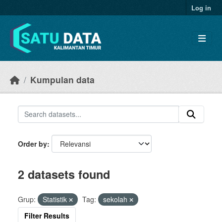
Skip to main content
Log in
Kumpulan data
Order by
2 datasets found
Grup:
Statistik
Tag:
sekolah
Filter Results