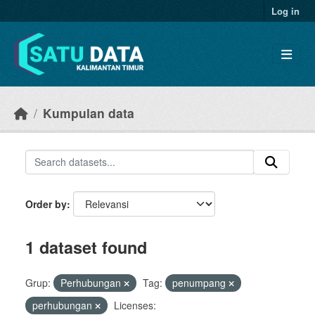
Skip to main content
Log in
Kumpulan data
Order by
1 dataset found
Grup:
Perhubungan
Tag:
penumpang
perhubungan
Licenses: