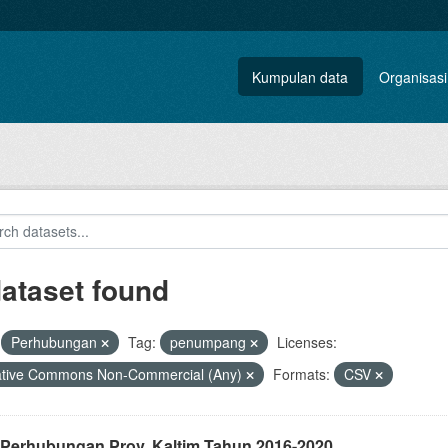
Kumpulan data
Organisasi
dataset found
Perhubungan
Tag:
penumpang
Licenses:
ative Commons Non-Commercial (Any)
Formats:
CSV
 Perhubungan Prov. Kaltim Tahun 2016-2020