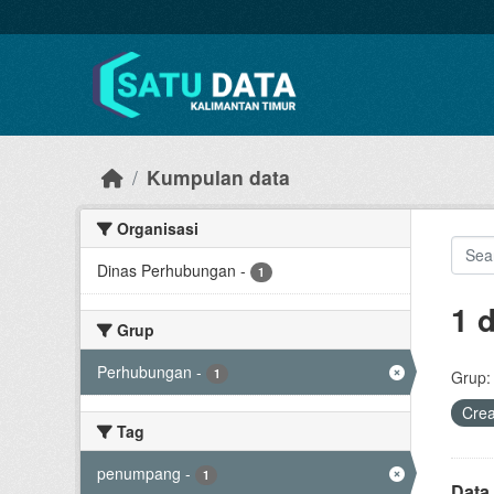
Skip to main content
Kumpulan data
Organisasi
Dinas Perhubungan
-
1
1 
Grup
Perhubungan
-
1
Grup:
Cre
Tag
penumpang
-
1
Data