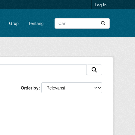
Log in
Grup
Tentang
Order by