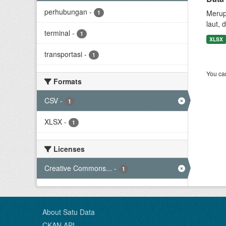
perhubungan
-
Merup
1
laut, 
terminal
-
1
XLSX
transportasi
-
1
You can
Formats
CSV
-
1
XLSX
-
1
Licenses
Creative Commons...
-
1
About Satu Data
CKAN API