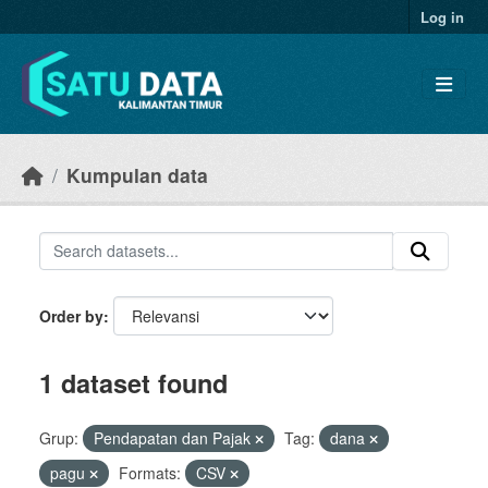
Skip to main content
Log in
Kumpulan data
Order by
1 dataset found
Grup:
Pendapatan dan Pajak
Tag:
dana
pagu
Formats:
CSV