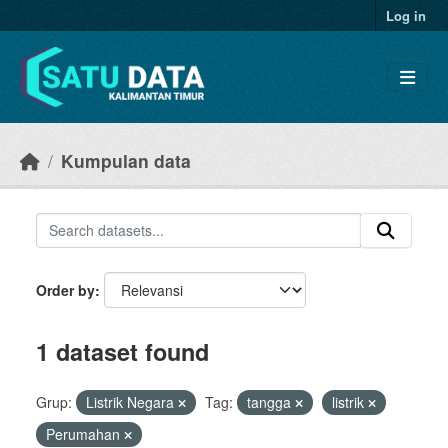
Skip to main content
Log in
Kumpulan data
Order by
1 dataset found
Grup:
Listrik Negara
Tag:
tangga
listrik
Perumahan