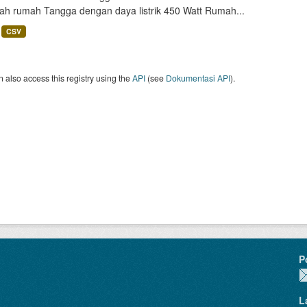
lah rumah Tangga dengan daya listrik 450 Watt Rumah...
CSV
 also access this registry using the
API
(see
Dokumentasi API
).
P
L