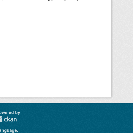
owered by
anguage