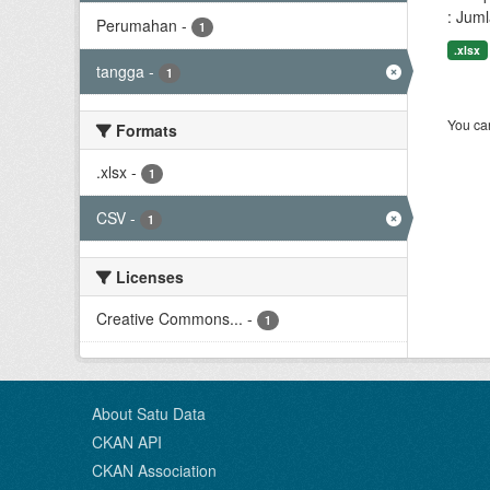
: Jum
Perumahan
-
1
.xlsx
tangga
-
1
You can
Formats
.xlsx
-
1
CSV
-
1
Licenses
Creative Commons...
-
1
About Satu Data
CKAN API
CKAN Association