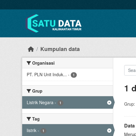
Skip to main content
Kumpulan data
Organisasi
PT. PLN Unit Induk...
-
1
1 
Grup
Listrik Negara
-
1
Grup:
Tag
Data
listrik
-
1
Merup