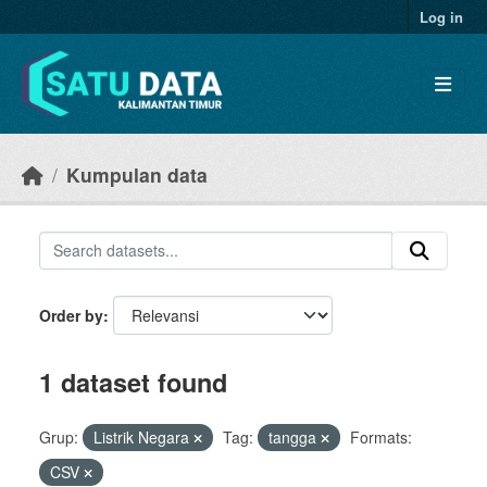
Skip to main content
Log in
Kumpulan data
Order by
1 dataset found
Grup:
Listrik Negara
Tag:
tangga
Formats:
CSV