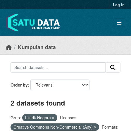
Skip to main content
Log in
Kumpulan data
Order by
2 datasets found
Grup:
Listrik Negara
Licenses:
Creative Commons Non-Commercial (Any)
Formats: