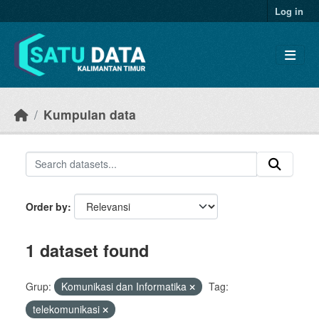
Skip to main content
Log in
Kumpulan data
Order by
1 dataset found
Grup:
Komunikasi dan Informatika
Tag:
telekomunikasi