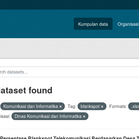
Kumpulan data
Organisasi
dataset found
Komunikasi dan Informatika
Tag:
blankspot
Formats:
.xl
sasi:
Dinas Komunikasi dan Informatika
 Persentase Blankspot Telekomunikasi Berdasarkan Desa T