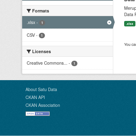
Merup
Formats
Data 
.xlsx
-
1
.xlsx
CSV
-
1
You can
Licenses
Creative Commons...
-
1
About Satu Data
CKAN API
CKAN Association