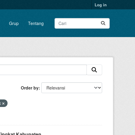
Log in
Grup
Tentang
Order by
sx
ingkat Kabupaten...