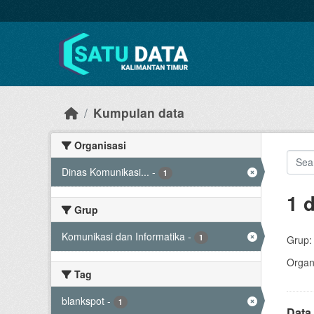
Skip to main content
Kumpulan data
Organisasi
Dinas Komunikasi...
-
1
1 
Grup
Komunikasi dan Informatika
-
1
Grup:
Organi
Tag
blankspot
-
1
Data