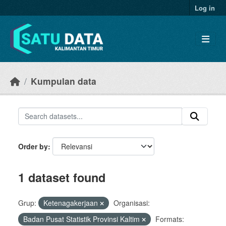
Skip to main content
Log in
Kumpulan data
Order by
1 dataset found
Grup:
Ketenagakerjaan
Organisasi:
Badan Pusat Statistik Provinsi Kaltim
Formats: