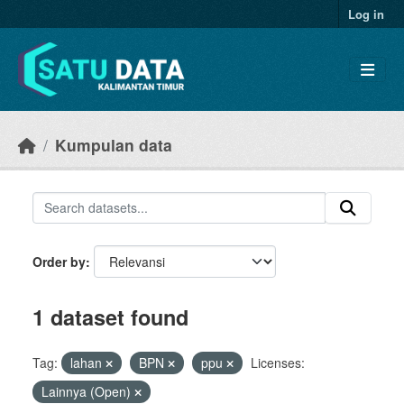
Skip to main content
Log in
Kumpulan data
Order by
1 dataset found
Tag:
lahan
BPN
ppu
Licenses:
Lainnya (Open)