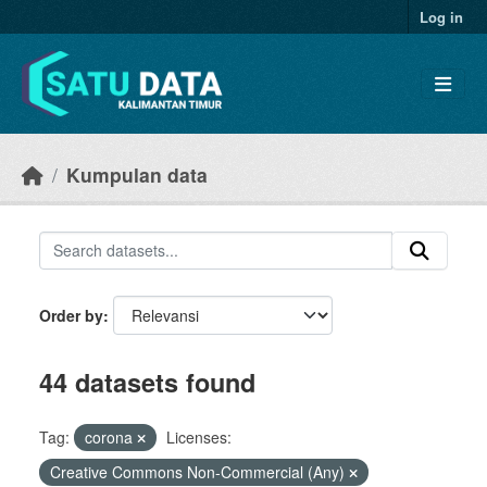
Skip to main content
Log in
Kumpulan data
Order by
44 datasets found
Tag:
corona
Licenses:
Creative Commons Non-Commercial (Any)