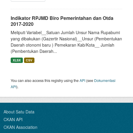
Indikator RPJMD Biro Pemerintahan dan Otda
2017-2020
Meliputi Variabel__Satuan Jumlah Unsur Nama Rupabumi
yang dibakukan (Gazertir Nasional)__Unsur (Pembentukan
Daerah otonomi baru ) Pemekaran Kab/Kota__ Jumlah
(Pembentukan Daerah...
XLSX
CSV
You can also access this registry using the
API
(see
Dokumentasi
API
).
About Satu Data
CKAN API
CKAN Association