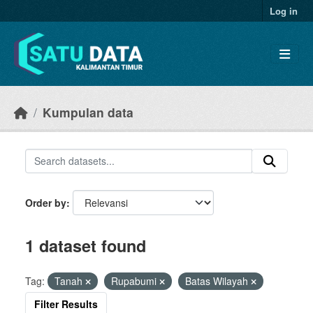
Skip to main content
Log in
Kumpulan data
Order by
1 dataset found
Tag:
Tanah
Rupabumi
Batas Wilayah
Filter Results