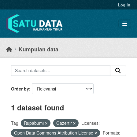
Skip to main content
Log in
Kumpulan data
Order by
1 dataset found
Tag:
Rupabumi
Gazertir
Licenses:
Open Data Commons Attribution License
Formats: