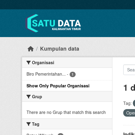
Skip to main content
Kumpulan data
Organisasi
Biro Pemerintahan...
-
1
1 
Show Only Popular Organisasi
Grup
Tag:
There are no Grup that match this search
Open
Tag
Indi