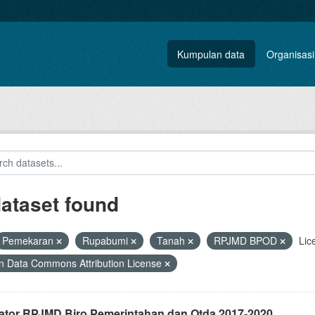
Kumpulan data
Organisasi
dataset found
Pemekaran
Rupabumi
Tanah
RPJMD BPOD
Lic
 Data Commons Attribution License
kator RPJMD Biro Pemerintahan dan Otda 2017-2020