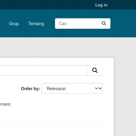
Log in
Grup
Tentang
Order by
enses: