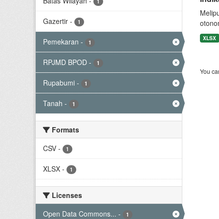
Batas Wilayah
-
1
Melip
Gazertir
-
1
otono
XLSX
Pemekaran
-
1
RPJMD BPOD
-
1
You can
Rupabumi
-
1
Tanah
-
1
Formats
CSV
-
1
XLSX
-
1
Licenses
Open Data Commons...
-
1