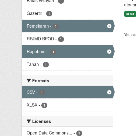
Batas Wilayah
-
1
otono
Gazertir
-
1
XLSX
Pemekaran
-
1
You can
RPJMD BPOD
-
1
Rupabumi
-
1
Tanah
-
1
Formats
CSV
-
1
XLSX
-
1
Licenses
Open Data Commons...
-
1