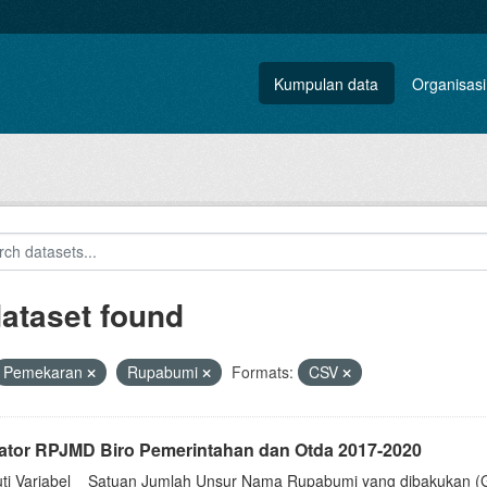
Kumpulan data
Organisasi
dataset found
Pemekaran
Rupabumi
Formats:
CSV
kator RPJMD Biro Pemerintahan dan Otda 2017-2020
uti Variabel__Satuan Jumlah Unsur Nama Rupabumi yang dibakukan (