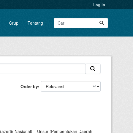
Log in
Grup
Tentang
Order by
Gazertir Nasional)__Unsur (Pembentukan Daerah