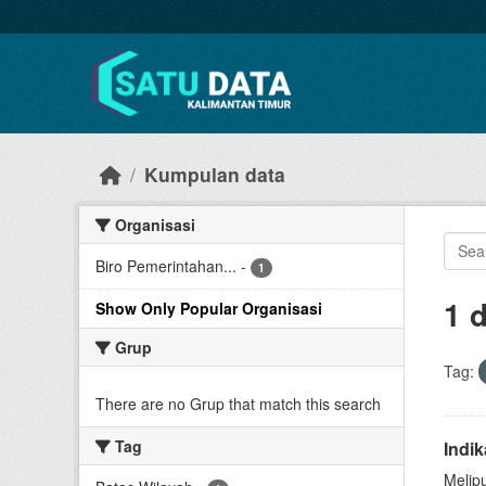
Skip to main content
Kumpulan data
Organisasi
Biro Pemerintahan...
-
1
1 
Show Only Popular Organisasi
Grup
Tag:
There are no Grup that match this search
Tag
Indi
Melip