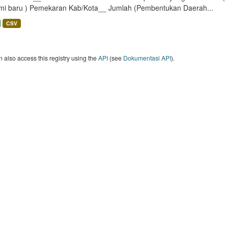
mi baru ) Pemekaran Kab/Kota__ Jumlah (Pembentukan Daerah...
CSV
 also access this registry using the
API
(see
Dokumentasi API
).