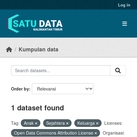
Skip to main content
Log in
Kumpulan data
Order by
1 dataset found
Tag:
Anak
Sejahtera
Keluarga
Licenses:
Open Data Commons Attribution License
Organisasi: