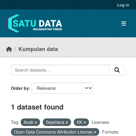
Skip to main content
Log in
Kumpulan data
Order by
1 dataset found
Tag:
Anak
Sejahtera
KK
Licenses:
Open Data Commons Attribution License
Formats: