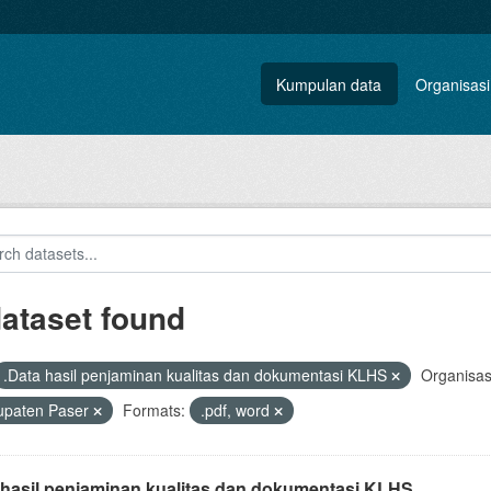
Kumpulan data
Organisasi
dataset found
.Data hasil penjaminan kualitas dan dokumentasi KLHS
Organisas
upaten Paser
Formats:
.pdf, word
 hasil penjaminan kualitas dan dokumentasi KLHS