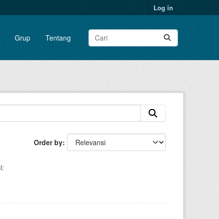
Log in
Grup
Tentang
Order by
i: