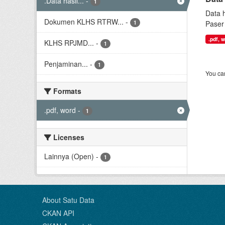
.Data hasil...
-
1
Data 
Dokumen KLHS RTRW...
-
1
Paser 
.pdf, 
KLHS RPJMD...
-
1
Penjaminan...
-
1
You can
Formats
.pdf, word
-
1
Licenses
Lainnya (Open)
-
1
About Satu Data
CKAN API