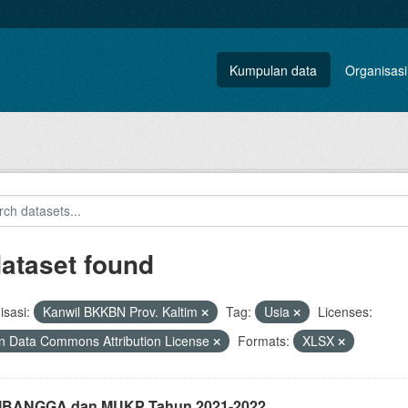
Kumpulan data
Organisasi
dataset found
sasi:
Kanwil BKKBN Prov. Kaltim
Tag:
Usia
Licenses:
 Data Commons Attribution License
Formats:
XLSX
i IBANGGA dan MUKP Tahun 2021-2022