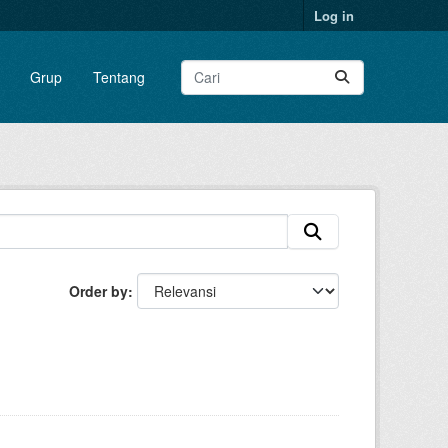
Log in
Grup
Tentang
Order by