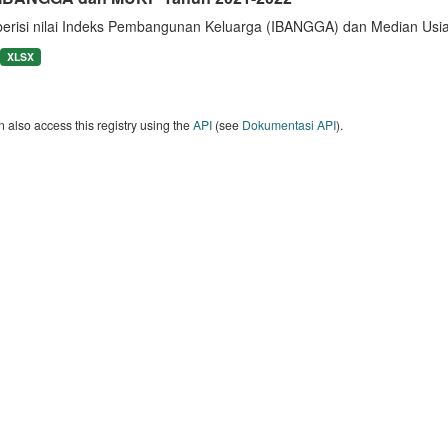
berisi nilai Indeks Pembangunan Keluarga (IBANGGA) dan Median U
XLSX
 also access this registry using the
API
(see
Dokumentasi API
).