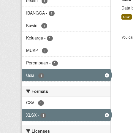
health
-
1
Data 
IBANGGA
-
1
CSV
Kawin
-
1
You can
Keluarga
-
1
MUKP
-
1
Perempuan
-
1
Usia
-
1
Formats
CSV
-
1
XLSX
-
1
Licenses