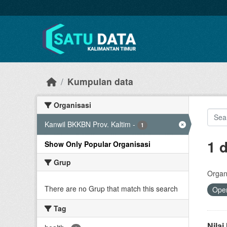
Skip to main content
Kumpulan data
Organisasi
Kanwil BKKBN Prov. Kaltim
-
1
1 
Show Only Popular Organisasi
Grup
Organi
There are no Grup that match this search
Open
Tag
Nila