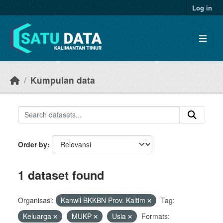
Skip to main content
Log in
Kumpulan data
Order by
1 dataset found
Organisasi:
Kanwil BKKBN Prov. Kaltim
Tag:
Keluarga
MUKP
Usia
Formats: