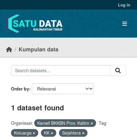
Skip to main content
Log in
Kumpulan data
Order by
1 dataset found
Organisasi:
Kanwil BKKBN Prov. Kaltim
Tag:
Keluarga
KK
Sejahtera