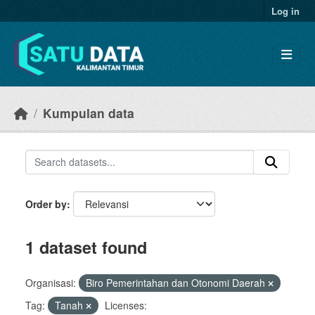
Skip to main content
Log in
Kumpulan data
Order by
1 dataset found
Organisasi:
Biro Pemerintahan dan Otonomi Daerah
Tag:
Tanah
Licenses: