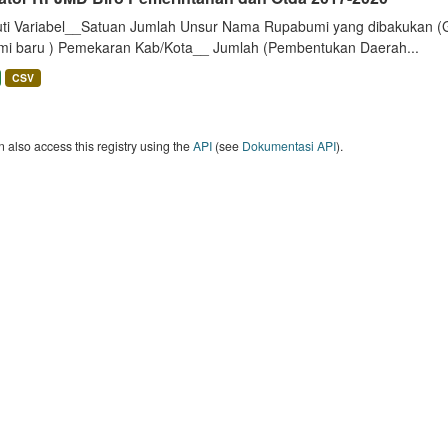
uti Variabel__Satuan Jumlah Unsur Nama Rupabumi yang dibakukan (
mi baru ) Pemekaran Kab/Kota__ Jumlah (Pembentukan Daerah...
CSV
 also access this registry using the
API
(see
Dokumentasi API
).