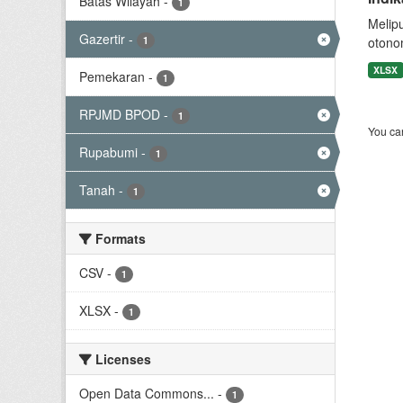
Batas Wilayah
-
1
Melip
Gazertir
-
1
otono
XLSX
Pemekaran
-
1
RPJMD BPOD
-
1
You can
Rupabumi
-
1
Tanah
-
1
Formats
CSV
-
1
XLSX
-
1
Licenses
Open Data Commons...
-
1