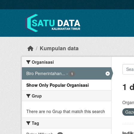
Skip to main content
Kumpulan data
Organisasi
Biro Pemerintahan...
-
1
1 
Show Only Popular Organisasi
Grup
Organi
There are no Grup that match this search
Gaze
Tag
Indi