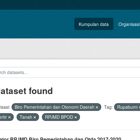
Kumpulan data
Organisasi
dataset found
sasi:
Biro Pemerintahan dan Otonomi Daerah
Tag:
Rupabumi
rtir
Tanah
RPJMD BPOD
kator RPJMD Biro Pemerintahan dan Otda 2017-2020