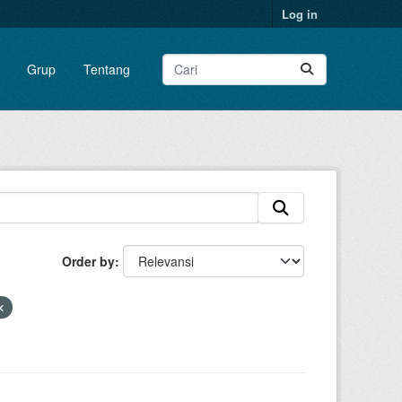
Log in
Grup
Tentang
Order by