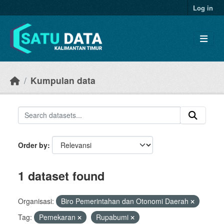
Skip to main content
Log in
Kumpulan data
Order by
1 dataset found
Organisasi:
Biro Pemerintahan dan Otonomi Daerah
Tag:
Pemekaran
Rupabumi