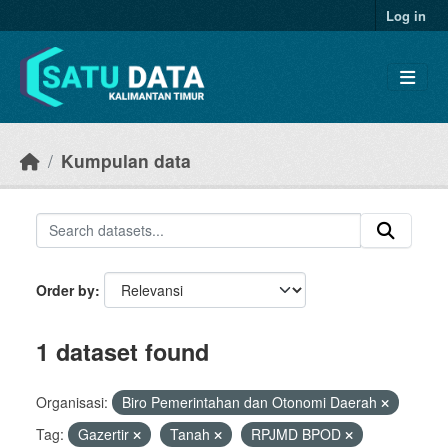
Skip to main content
Log in
Kumpulan data
Order by
1 dataset found
Organisasi:
Biro Pemerintahan dan Otonomi Daerah
Tag:
Gazertir
Tanah
RPJMD BPOD