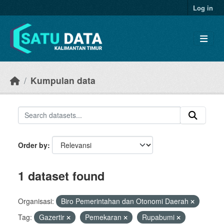
Skip to main content
Log in
Kumpulan data
Order by
1 dataset found
Organisasi:
Biro Pemerintahan dan Otonomi Daerah
Tag:
Gazertir
Pemekaran
Rupabumi