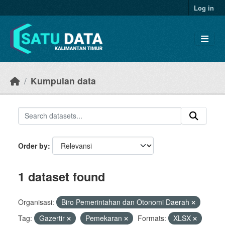
Skip to main content
Log in
Kumpulan data
Order by
1 dataset found
Organisasi:
Biro Pemerintahan dan Otonomi Daerah
Tag:
Gazertir
Pemekaran
Formats:
XLSX