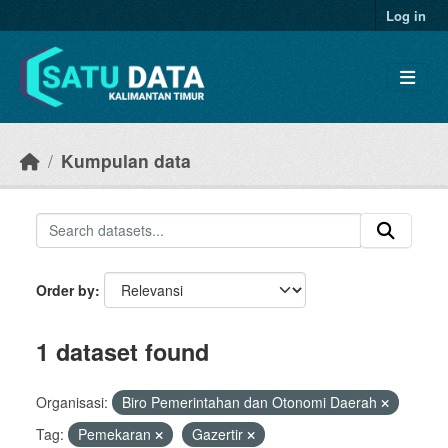
Skip to main content
Log in
Kumpulan data
Order by
1 dataset found
Organisasi:
Biro Pemerintahan dan Otonomi Daerah
Tag:
Pemekaran
Gazertir