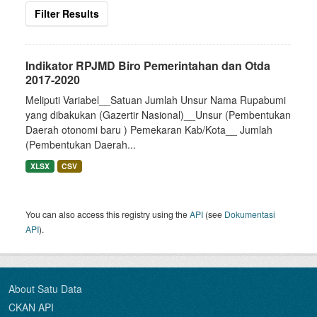
Filter Results
Indikator RPJMD Biro Pemerintahan dan Otda
2017-2020
Meliputi Variabel__Satuan Jumlah Unsur Nama Rupabumi
yang dibakukan (Gazertir Nasional)__Unsur (Pembentukan
Daerah otonomi baru ) Pemekaran Kab/Kota__ Jumlah
(Pembentukan Daerah...
XLSX
CSV
You can also access this registry using the
API
(see
Dokumentasi
API
).
About Satu Data
CKAN API