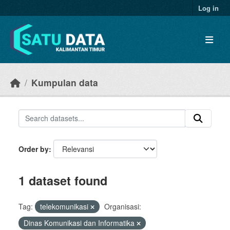
Skip to main content
Log in
Kumpulan data
Order by
1 dataset found
Tag:
telekomunikasi
Organisasi:
Dinas Komunikasi dan Informatika