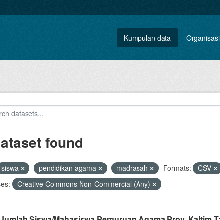
Kumpulan data
Organisasi
dataset found
siswa
pendidikan agama
madrasah
Formats:
CSV
ses:
Creative Commons Non-Commercial (Any)
 Jumlah Siswa/Mahasiswa Perguruan Agama Prov. Kaltim T