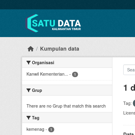
Skip to main content
Kumpulan data
Organisasi
Kanwil Kementerian...
-
1
1 
Grup
Tag:
There are no Grup that match this search
Licen
Tag
kemenag
-
1
Data