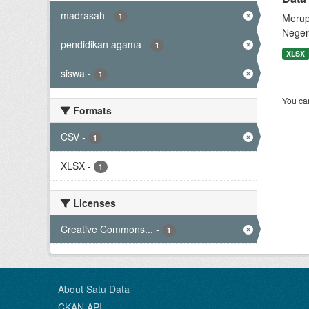
madrasah
-
1
Merup
Neger
pendidikan agama
-
1
XLSX
siswa
-
1
You can
Formats
CSV
-
1
XLSX
-
1
Licenses
Creative Commons...
-
1
About Satu Data
CKAN API