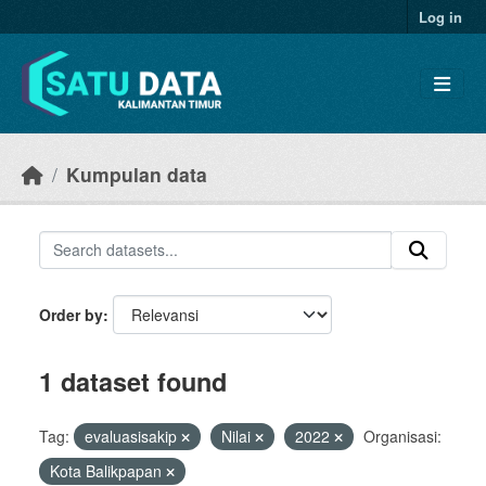
Skip to main content
Log in
Kumpulan data
Order by
1 dataset found
Tag:
evaluasisakip
Nilai
2022
Organisasi:
Kota Balikpapan