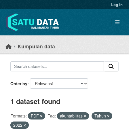
Skip to main content
Log in
Kumpulan data
Order by
1 dataset found
Formats:
PDF
Tag:
akuntabilitas
Tahun
2022