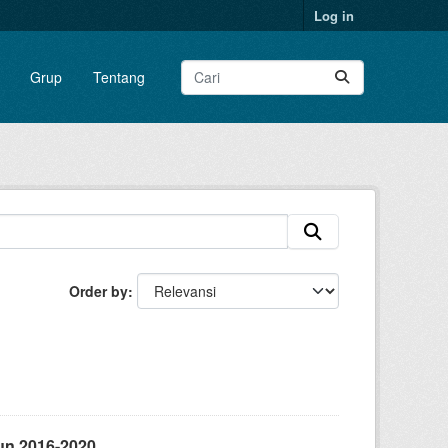
Log in
Grup
Tentang
Order by
un 2016-2020