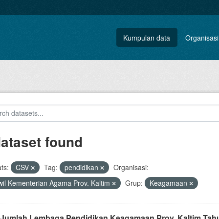
Kumpulan data
Organisasi
dataset found
ts:
CSV
Tag:
pendidikan
Organisasi:
il Kementerian Agama Prov. Kaltim
Grup:
Keagamaan
 Jumlah Lembaga Pendidikan Keagamaan Prov. Kaltim Tah