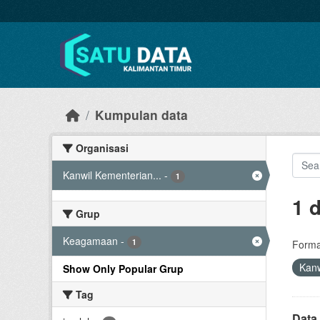
Skip to main content
Kumpulan data
Organisasi
Kanwil Kementerian...
-
1
1 
Grup
Keagamaan
-
1
Forma
Kanw
Show Only Popular Grup
Tag
Data