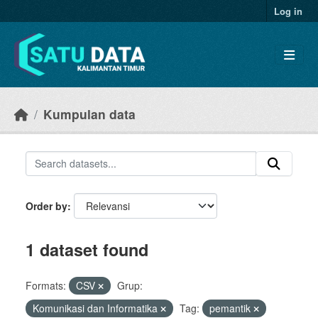
Skip to main content
Log in
Kumpulan data
Order by
1 dataset found
Formats:
CSV
Grup:
Komunikasi dan Informatika
Tag:
pemantik