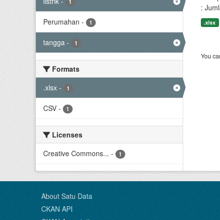
listrik
-
1
: Jum
Perumahan
-
1
.xlsx
tangga
-
1
You can
Formats
.xlsx
-
1
CSV
-
1
Licenses
Creative Commons...
-
1
About Satu Data
CKAN API