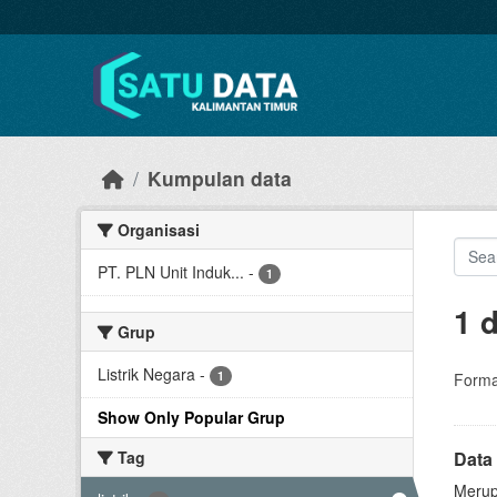
Skip to main content
Kumpulan data
Organisasi
PT. PLN Unit Induk...
-
1
1 
Grup
Listrik Negara
-
1
Forma
Show Only Popular Grup
Tag
Data
Merup