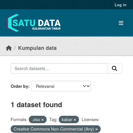
Skip to main content
Log in
Kumpulan data
Order by
1 dataset found
Formats:
.xlsx
Tag:
kabar
Licenses:
Creative Commons Non-Commercial (Any)