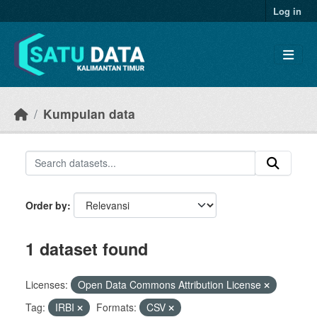
Skip to main content
Log in
Kumpulan data
Order by
1 dataset found
Licenses:
Open Data Commons Attribution License
Tag:
IRBI
Formats:
CSV